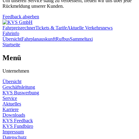
Um unseren Service stätig zu verbessern, freuen wir uns über jede
Rückmeldung unserer Kunden.
Feedback abgeben
Fahrpreisrechner
Tickets & Tarife
Aktuelle Verkehrsnews
Fahrinfo
Übersicht
Fahrplanauskunft
Rufbus
Sammeltaxi
Startseite
Menü
Unternehmen
Übersicht
Geschäftsleitung
KVS Buswerbung
Service
Aktuelles
Karriere
Downloads
KVS Feedback
KVS Fundbüro
Impressum
Datenschutz