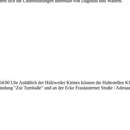
ern sich die Linienführungen innerhalb von Dagstuhl und Wadern.
.26, 04:00 Uhr Anläßlich der Hülzweiler Kirmes können die Haltes
mündung "Zur Turnhalle" und an der Ecke Fraulauterner Straße / Adenauer