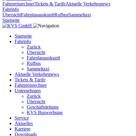
Fahrpreisrechner
Tickets & Tarife
Aktuelle Verkehrsnews
Fahrinfo
Übersicht
Fahrplanauskunft
Rufbus
Sammeltaxi
Startseite
Startseite
Fahrinfo
Zurück
Übersicht
Fahrplanauskunft
Rufbus
Sammeltaxi
Aktuelle Verkehrsnews
Tickets & Tarife
Fahrpreisrechner
Unternehmen
Zurück
Übersicht
Geschäftsleitung
KVS Buswerbung
Service
Aktuelles
Karriere
Downloads