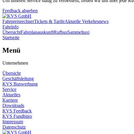
Um unseren Service stätig zu verbessern, freuen wir uns über jede 
Feedback abgeben
Fahrpreisrechner
Tickets & Tarife
Aktuelle Verkehrsnews
Fahrinfo
Übersicht
Fahrplanauskunft
Rufbus
Sammeltaxi
Startseite
Menü
Unternehmen
Übersicht
Geschäftsleitung
KVS Buswerbung
Service
Aktuelles
Karriere
Downloads
KVS Feedback
KVS Fundbüro
Impressum
Datenschutz