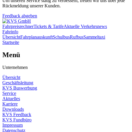
Um unseren Service stätig zu verbessern, freuen wir uns über jede
Rückmeldung unserer Kunden.
Feedback abgeben
Fahrpreisrechner
Tickets & Tarife
Aktuelle Verkehrsnews
Fahrinfo
Übersicht
Fahrplanauskunft
Schulbus
Rufbus
Sammeltaxi
Startseite
Menü
Unternehmen
Übersicht
Geschäftsleitung
KVS Buswerbung
Service
Aktuelles
Karriere
Downloads
KVS Feedback
KVS Fundbüro
Impressum
Datenschutz