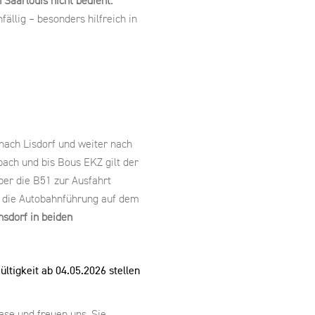
Saarlouis nicht bedient.
fällig – besonders hilfreich in
nach Lisdorf und weiter nach
ach und bis Bous EKZ gilt der
ber die B51 zur Ausfahrt
h die Autobahnführung auf dem
nsdorf in beiden
ültigkeit ab 04.05.2026 stellen
ase und freuen uns, Sie