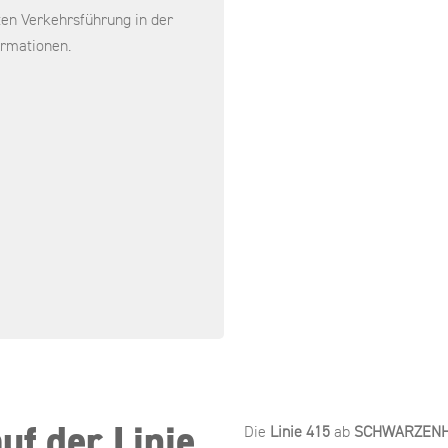
en Verkehrsführung in der
formationen.
f der Linie
Die
Linie 415
ab
SCHWARZENH