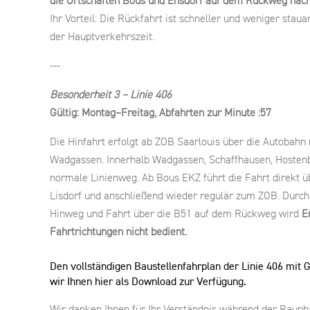
die Ortschaften Bous und Ensdorf auf dem Rückweg nach 
Ihr Vorteil: Die Rückfahrt ist schneller und weniger stauan
der Hauptverkehrszeit.
---
Besonderheit 3 – Linie 406
Gültig: Montag–Freitag, Abfahrten zur Minute :57
Die Hinfahrt erfolgt ab ZOB Saarlouis über die Autobahn 
Wadgassen. Innerhalb Wadgassen, Schaffhausen, Hostenb
normale Linienweg. Ab Bous EKZ führt die Fahrt direkt ü
Lisdorf und anschließend wieder regulär zum ZOB. Durc
Hinweg und Fahrt über die B51 auf dem Rückweg wird
E
Fahrtrichtungen nicht bedient.
Den vollständigen Baustellenfahrplan der Linie 406 mit G
wir Ihnen hier als Download zur Verfügung.
Wir danken Ihnen für Ihr Verständnis während der Bauph