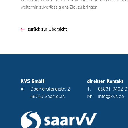
weiterhin zuverlässig ans Ziel zu bringen.
zurück zur Übersicht
KVS GmbH
direkter Kontakt
A:
Oberförstereistr. 2
T:
06831-9402-0
66740 Saarlouis
M:
info@kvs.de