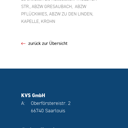
STR., ABZW GRESAUBACH, ABZW
PFLÜCKWIES, ABZW ZU DEN LINDEN,
KAPELLE, KROHN
zurück zur Übersicht
KVS GmbH
A:
Oberförstereistr. 2
66740 Saarlouis